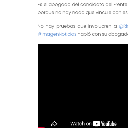
Es el abogado del candidato del Frente
porque no hay nada que vincule con esa
No hay pruebas que involucren a
@Ri
#ImagenNoticias
habló con su abogad