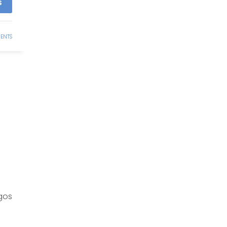
S
ENTS
gos