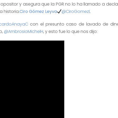
 opositor y asegura que la PGR no lo ha llamado a declar
 historia.
Ciro Gómez Leyva
@CiroGomezL
cardoAnayaC
con el presunto caso de lavado de dine
o,
@AmbrosioMichelH
, y esto fue lo que nos dijo: