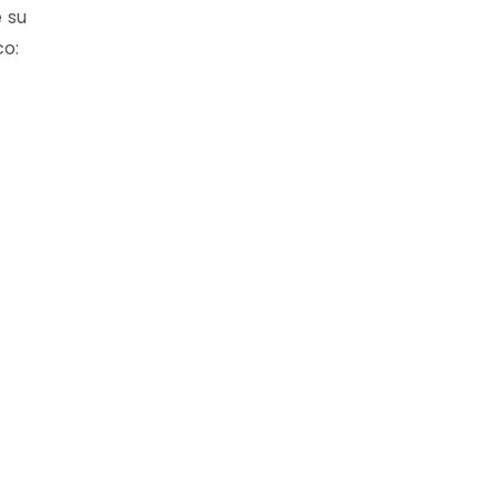
 su
co: