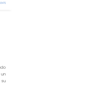
ENTS
ado
 un
o su