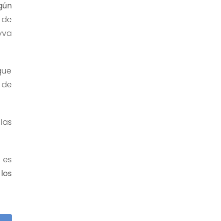
gún
 de
yva
que
 de
las
 es
los