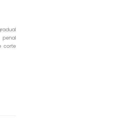
gradual
a penal
e corte