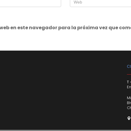
 web en este navegador para la próxima vez que com
C
T 
Em
M
B
C