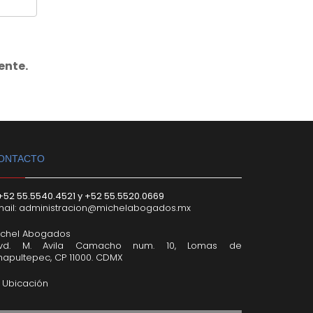
ente.
ONTACTO
+52 55.5540.4521 y +52 55.5520.0669
ail:
administracion@michelabogados.mx
ichel Abogados
lvd. M. Avila Camacho num. 10, Lomas de
hapultepec, CP 11000. CDMX
Ubicación