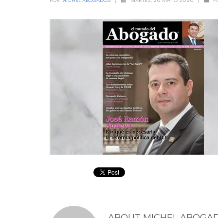
POR
MICHEL ABOGADOS
/
MARTES, 26 MAYO 2020
/
P
ABOUT
MICHEL ABOGA