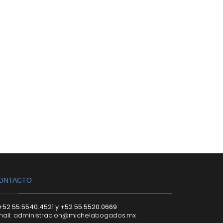
ONTACTO
+52 55.5540.4521 y +52 55.5520.0669
ail:
administracion@michelabogados.mx