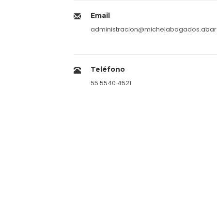
Email
administracion@michelabogados.aba
Teléfono
55 5540 4521